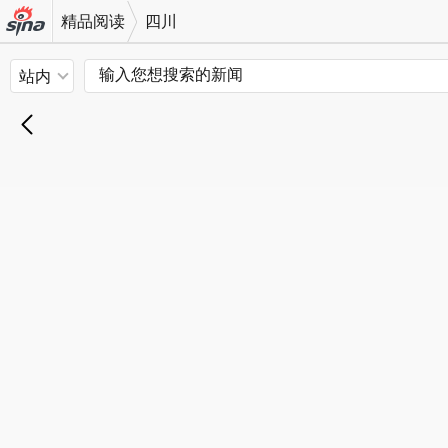
精品阅读
四川
机新浪
站内
网
退