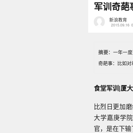
军训奇葩
新浪教育
2015.09.16
一年一度
摘要：
奇葩事：比如对
食堂军训|厦
比烈日更加磨
大学嘉庚学院
官，是在下输