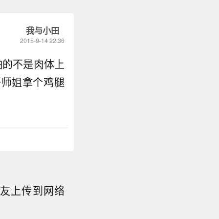
我与小田
2015-9-14 22:36
可怕的不是肉体上
最近很多人秀军训啊…面向
哥师姐拿个鸡腿
下午各站半小时的军姿你们
在宿舍待着试过吗！军训基
吃要么肥肉要么没肉只有中
字】 ​
转发
友上传到网络