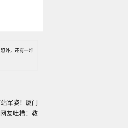
训照外，还有一堆
面站军姿！厦门
。网友吐槽：教