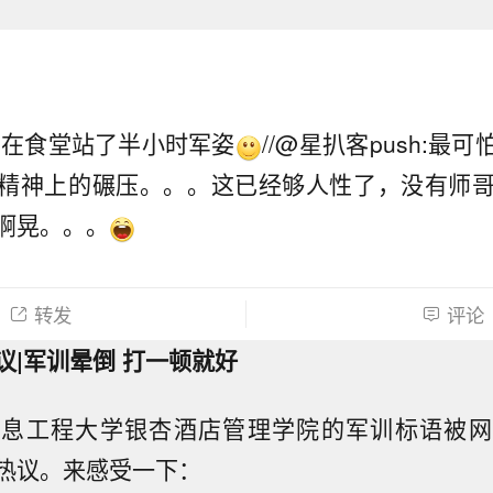
实在食堂站了半小时军姿
//@星扒客push:最
精神上的碾压。。。这已经够人性了，没有师
啊晃。。。
转发
评论
议|军训晕倒 打一顿就好
信息工程大学银杏酒店管理学院的军训标语被网
热议。来感受一下：