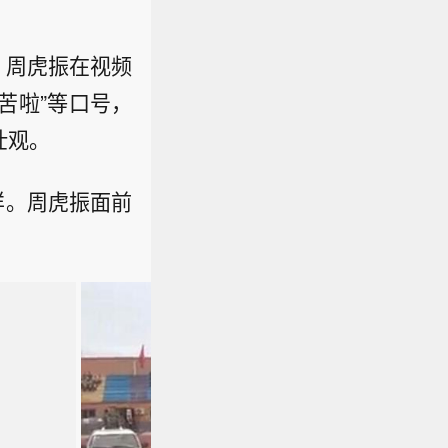
，周虎振在视频
苦啦”等口号，
壮观。
样。周虎振面前