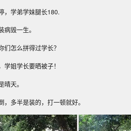
，学弟学妹腿长180.
装病毁一生。
你们怎么拼得过学长？
，学姐学长要晒被子！
是晴天。
倒，多半是装的，打一顿就好。