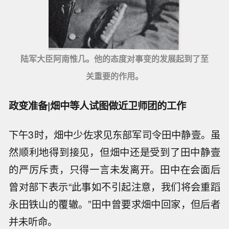
陆军大臣阿南惟几。他的态度对事变的发展起到了至
关重要的作用。
政变准备|畑中等人试图做近卫师团的工作
下午3时，畑中少佐求见东部军司令田中静壹。虽
然顺利地得到接见，但畑中还是受到了田中静壹
的严厉斥责，只得一言未发离开。田中在会面后
曾对部下表示“此事如不引起注意，我们将会重蹈
永田铁山的覆辙。”田中曾要求畑中回家，但后者
并未听命。