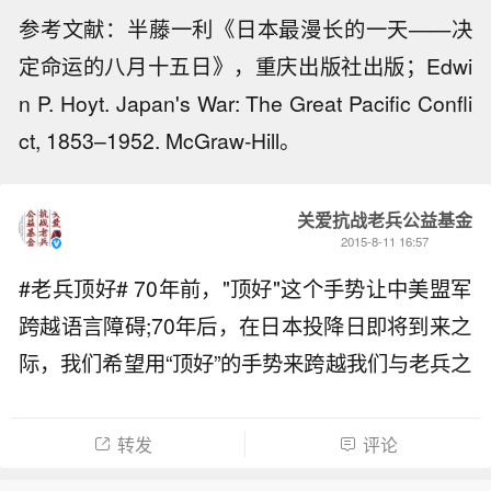
参考文献：半藤一利《日本最漫长的一天——决
定命运的八月十五日》，重庆出版社出版；Edwi
n P. Hoyt.
Japan's War: The Great Pacific Confli
ct, 1853–1952
. McGraw-Hill。
关爱抗战老兵公益基金
2015-8-11 16:57
#老兵顶好# 70年前，"顶好"这个手势让中美盟军
跨越语言障碍;70年后，在日本投降日即将到来之
际，我们希望用“顶好”的手势来跨越我们与老兵之
间的距离障碍，今天我们与@TFBOYS组合 @微
公益 共同发起#老兵顶好#的话题，特别邀请各位
转发
评论
的参与，让我们用行动为抗战老兵点赞！