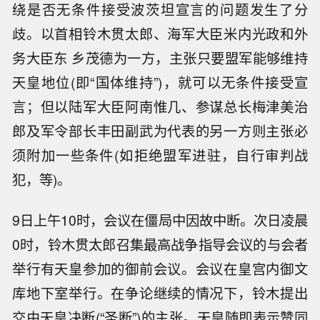
绕是否无条件接受波茨坦宣言的问题发生了分
歧。以首相铃木贯太郎、海军大臣米内光政和外
务大臣东 乡茂德为一方，主张只要盟军能够维持
天皇地位(即“国体维持”)，就可以无条件接受宣
言；但以陆军大臣阿南惟几、参谋总长梅津美治
郎及军令部长丰田副武为代表的另一方则主张必
须附加一些条件(如拒绝盟军进驻，自行审判战
犯，等)。
9日上午10时，会议在僵局中因故中断。次日凌晨
0时，铃木贯太郎召集最高战争指导会议的与会者
举行有天皇参加的御前会议。会议在皇宫内御文
库地下室举行。在争论继续的情况下，铃木提出
交由天皇决断(“圣断”)的主张。天皇随即表示赞同