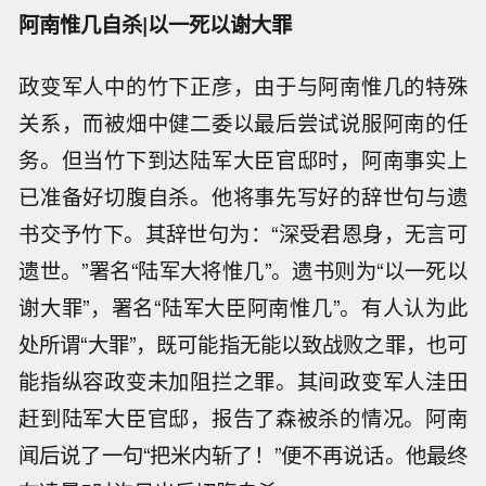
阿南
惟几
自杀|以一死以谢大罪
政变军人中的竹下正彦，由于与阿南惟几的特殊
关系，而被畑中健二委以最后尝试说服阿南的任
务。但当竹下到达陆军大臣官邸时，阿南事实上
已准备好切腹自杀。他将事先写好的辞世句与遗
书交予竹下。其辞世句为：“深受君恩身，无言可
遗世。”署名“陆军大将惟几”。遗书则为“以一死以
谢大罪”，署名“陆军大臣阿南惟几”。有人认为此
处所谓“大罪”，既可能指无能以致战败之罪，也可
能指纵容政变未加阻拦之罪。其间政变军人洼田
赶到陆军大臣官邸，报告了森被杀的情况。阿南
闻后说了一句“把米内斩了！”便不再说话。他最终