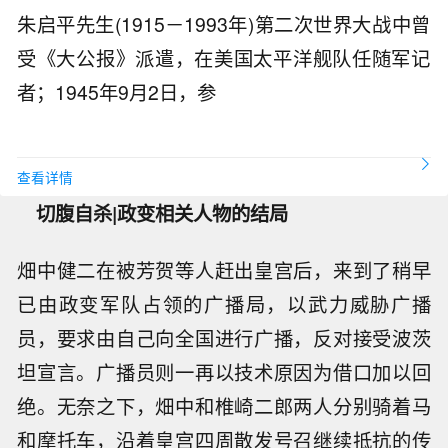
朱启平先生(1915－1993年)第二次世界大战中曾
受《大公报》派遣，在美国太平洋舰队任随军记
者；1945年9月2日，参
查看详情
切腹自杀|政变相关人物的结局
畑中健二在被芳贺等人赶出皇宫后，来到了稍早
已由政变军队占领的广播局，以武力威胁广播
员，要求由自己向全国进行广播，反对接受波茨
坦宣言。广播员则一再以技术原因为借口加以回
绝。无奈之下，畑中和椎崎二郎两人分别骑着马
和摩托车，沿着皇宫四周散发号召继续抵抗的传