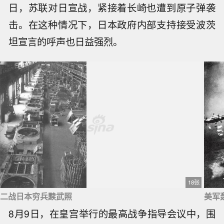
日，苏联对日宣战，紧接着长崎也遭到原子弹袭
击。在这种情况下，日本政府内部支持接受波茨
坦宣言的呼声也日益强烈。
18张
二战日本穷兵黩武照
美军
8月9日，在皇宫举行的最高战争指导会议中，围