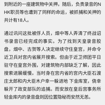
到附近的一座建筑物中关押。随后，负责录音的N
HK职员等也遭到了同样的命运，被抓捕和关押的
共计有18人。
通过讯问这批被俘人员，畑中等人弄清了终战诏
书录音已经完成的事实。为了找到天皇录音胶
盘，畑中、古贺等人决定继续守住皇宫，并命令
近卫兵对宫内省展开搜索。但由于近卫师团平日
驻守在皇宫外围，对建筑物内部缺乏了解，因此
搜索进展缓慢。当时身在宫内省的宫内大臣石渡
庄太郎和内大臣木户幸一躲进地 下金库室，侥幸
躲开了政变部队的追捕。而安放在皇后宫事务所
轻金库内的录音盘则因位置隐秘而安然无恙。