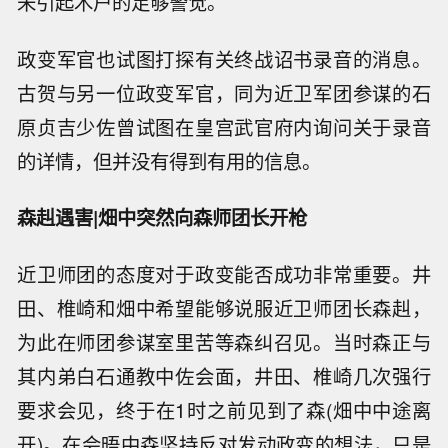
未引起木户的足够警觉。
政变军官也试图打探有关终战诏书录音的消息。
古贺与另一位政变军官，同为近卫军团参谋的石
原贞吉少佐曾试图在皇宫武官府内询问关于录音
的详情，但并没有得到有用的信息。
森赳遇害|畑中突然向森师团长开枪
近卫师团的态度对于政变能否成功非常重要。井
田、椎崎和畑中希望能够说服近卫师团长森赳，
为此在师团参谋室里苦等森纠召见。当时森正与
其内弟白石通教中佐会面，井田、椎崎几次强行
要求会见，终于在1时之前见到了森(畑中中途离
开)。在会晤中森坚持反对发动政变的想法，只是