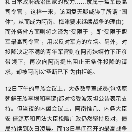
和日本政府统治国家的权力……隶属于盟军最高
司令官”，这样一来，该回复无疑威胁了所谓 “国
体”，从而成为阿南、梅津要求继续战争的理由；
而外务省方面则将之译为“受限于”，即“受限于盟
军最高司令官”，用以反对军方的立场。另外，对
投降决定不满的青年军官则在阿南妹婿竹下正彦
带领下，再次向阿南提出阻止无条件投降的请
求，却被阿南以“圣断已下”为由拒绝。
12日下午的皇族会议上，大多数皇室成员(包括原
朝鲜王族李垠和李键)都对接受波茨坦公告表示支
持。但当夜的内阁会议上，阿南惟几、内务大臣
安 倍源基和司法大臣松阪广政仍然坚持反对，僵
局持续到次日凌晨。而13日早间召开的最高战争