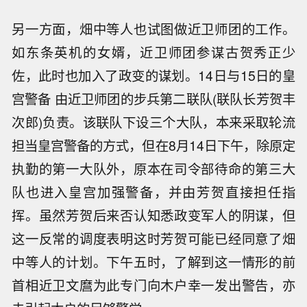
另一方面，畑中等人也试图做近卫师团的工作。
如东条英机的女婿，近卫师团参谋古贺秀正少
佐，此时也加入了政变的谋划。14日与15日的皇
宫警备 由近卫师团的步兵第二联队(联队长芳贺丰
次郎)负责。该联队下设三个大队，本来采取轮流
担当皇宫警备的方式，但在8月14日下午，除原定
执勤的第一大队外，原本在司令部待命的第三大
队也进入皇宫加强警备，并由芳贺直接担任指
挥。虽然芳贺后来否认知悉政变军人的阴谋，但
这一反常的调度表明这时芳贺可能已经同意了畑
中等人的计划。下午五时，了解到这一情形的前
首相近卫文麿为此专门向木户幸一发出警告，亦