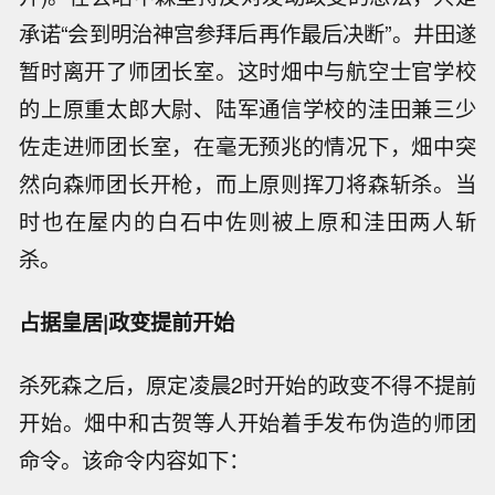
承诺“会到明治神宫参拜后再作最后决断”。井田遂
暂时离开了师团长室。这时畑中与航空士官学校
的上原重太郎大尉、陆军通信学校的洼田兼三少
佐走进师团长室，在毫无预兆的情况下，畑中突
然向森师团长开枪，而上原则挥刀将森斩杀。当
时也在屋内的白石中佐则被上原和洼田两人斩
杀。
占据皇居|政变提前开始
杀死森之后，原定凌晨2时开始的政变不得不提前
开始。畑中和古贺等人开始着手发布伪造的师团
命令。该命令内容如下：