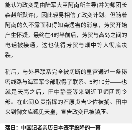
能认为政变是由陆军大臣阿南所主导(并为师团长
森赳所默许)，因此轻易相信了政变计划。但随着
阿南的久不露面和得知森遇害的消息，芳贺开始
产生怀疑。最终在4时半前后，芳贺与高岛之间的
电话被接通。这也使得芳贺与畑中等人彻底决
裂。
稍后，与外界联系完全被切断的皇宫通过一条秘
密线路与海军军令部取得了联系。5时10分——也
就是天亮之后，田中静壹等来到近卫师团司令
部。在此间负责指挥的石原贞吉少佐被捕。田中
来到御文库觐见天皇，宣告政变已被镇压。
落日：中国记者亲历日本签字投降的一幕