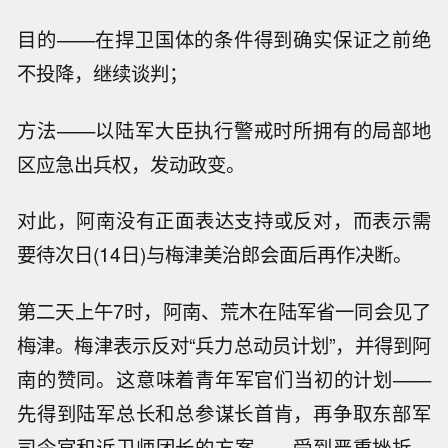
目的——在捍卫国体的条件得到确实保证之前绝
不投降，继续谈判；
方法——以陆军大臣执行警戒时所拥有的局部地
区应急出兵权，发动政变。
对此，阿南没有正面表达支持或反对，而表示需
要待次日(14日)与梅津美治郎会面后再作决断。
第二天上午7时，阿南、荒木在陆军省一同会见了
梅津。梅津表示反对“兵力总动员计划”，并得到阿
南的赞同。这意味着青年军官们当初的计划——
先得到陆军总长和总参谋长首肯，再争取东部军
司令官和近卫师团长的方案——受到严重挫折。