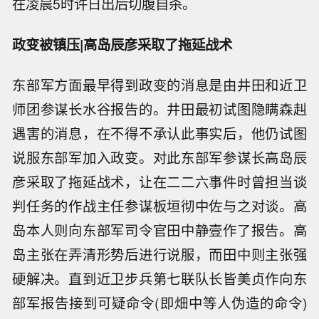
在凌晨5时许日出后切腹自杀。
政变被镇压|高岛辰彦采取了拖延战术
东部军方面最早得到政变的消息是由井田和近卫
师团参谋长水谷报告的。井田最初试图隐瞒森赳
遇害的消息，在不得不承认此事实后，他仍试图
说服东部军加入政变。对此东部军参谋长高岛辰
彦采取了拖延战术，让在二二六事件时曾担当谈
判任务的作战主任参谋板垣彻中佐与之对谈。高
岛本人则向东部军司令官田中静壹作了报告。高
岛主张在弄清形势后进行说服，而田中则主张强
硬解决。直到近卫步兵第七联队长皆美贞作向东
部军报告接到可疑命令(即畑中等人伪造的命令)