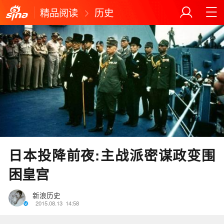
精品阅读
历史
日本投降前夜:主战派密谋政变围
困皇宫
新浪历史
2015.08.13
14:58