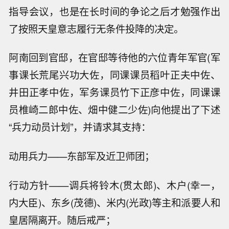
指导会议，也是在长时间的争论之后才勉强作出
了按照天皇意志履行无条件投降的决定。
阿南回到官邸，在官邸等待他的六位青年军官(军
事课长荒尾兴功大佐，同课课员稻叶正夫中佐、
井田正孝中佐，军务课员竹下正彦中佐，同课课
员椎崎二郎中佐、畑中健二少佐)向他提出了下述
“兵力动员计划”，并请求其支持：
动用兵力——东部军及近卫师团；
行动方针——调兵将铃木(贯太郎)、木户(幸一，
内大臣)、东乡(茂德)、米内(光政)等主和派要人和
皇居隔离开。随后戒严；