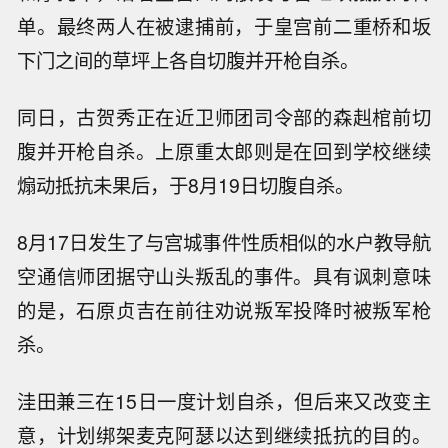
单。最终两人在被逮捕前，于皇宫前二重桥和坂
下门之间的草坪上各自切腹并开枪自杀。
同日，古贺秀正在近卫师团司令部的森赳棺前切
腹并开枪自杀。上原重太郎则是在回到学校继续
煽动抵抗未果后，于8月19日切腹自杀。
8月17日发生了与宫城事件性质相似的水户教导航
空通信师团据守山头叛乱的事件。具有讽刺意味
的是，石原贞吉在前往劝说叛军投降时被叛军枪
杀。
洼田兼三在15日一度计划自杀，但后来又改变主
意，计划绑架麦克阿瑟以达到继续抵抗的目的。