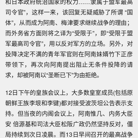
和日本政府统治国家的权力……隶属于盟军最高
司令官”，这样一来，该回复无疑威胁了所谓 “国
体”，从而成为阿南、梅津要求继续战争的理由；
而外务省方面则将之译为“受限于”，即“受限于盟
军最高司令官”，用以反对军方的立场。另外，对
投降决定不满的青年军官则在阿南妹婿竹下正彦
带领下，再次向阿南提出阻止无条件投降的请
求，却被阿南以“圣断已下”为由拒绝。
12日下午的皇族会议上，大多数皇室成员(包括原
朝鲜王族李垠和李键)都对接受波茨坦公告表示支
持。但当夜的内阁会议上，阿南惟几、内务大臣
安 倍源基和司法大臣松阪广政仍然坚持反对，僵
局持续到次日凌晨。而13日早间召开的最高战争