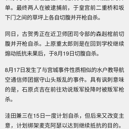
单。最终两人在被逮捕前，于皇宫前二重桥和坂
下门之间的草坪上各自切腹并开枪自杀。
同日，古贺秀正在近卫师团司令部的森赳棺前切
腹并开枪自杀。上原重太郎则是在回到学校继续
煽动抵抗未果后，于8月19日切腹自杀。
8月17日发生了与宫城事件性质相似的水户教导航
空通信师团据守山头叛乱的事件。具有讽刺意味
的是，石原贞吉在前往劝说叛军投降时被叛军枪
杀。
洼田兼三在15日一度计划自杀，但后来又改变主
意，计划绑架麦克阿瑟以达到继续抵抗的目的。