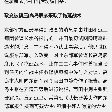
在凌晨5时许日出后切腹自杀。
政变被镇压|高岛辰彦采取了拖延战术
东部军方面最早得到政变的消息是由井田和近卫
师团参谋长水谷报告的。井田最初试图隐瞒森赳
遇害的消息，在不得不承认此事实后，他仍试图
说服东部军加入政变。对此东部军参谋长高岛辰
彦采取了拖延战术，让在二二六事件时曾担当谈
判任务的作战主任参谋板垣彻中佐与之对谈。高
岛本人则向东部军司令官田中静壹作了报告。高
岛主张在弄清形势后进行说服，而田中则主张强
硬解决。直到近卫步兵第七联队长皆美贞作向东
部军报告接到可疑命令(即畑中等人伪造的命令)