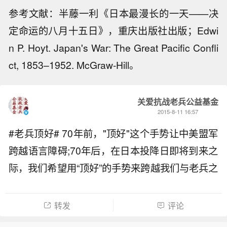
参考文献：半藤一利《日本最漫长的一天——决
定命运的八月十五日》，重庆出版社出版；Edwi
n P. Hoyt.
Japan's War: The Great Pacific Confli
ct, 1853–1952
. McGraw-Hill。
关爱抗战老兵公益基金
2015-8-11 16:57
#老兵顶好# 70年前，"顶好"这个手势让中美盟军
跨越语言障碍;70年后，在日本投降日即将到来之
际，我们希望用“顶好”的手势来跨越我们与老兵之
间的距离障碍，今天我们与@TFBOYS组合 @微
公益 共同发起#老兵顶好#的话题，特别邀请各位
转发
评论
的参与，让我们用行动为抗战老兵点赞！