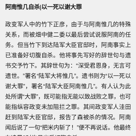
阿南
惟几
自杀|以一死以谢大罪
政变军人中的竹下正彦，由于与阿南惟几的特殊
关系，而被畑中健二委以最后尝试说服阿南的任
务。但当竹下到达陆军大臣官邸时，阿南事实上
已准备好切腹自杀。他将事先写好的辞世句与遗
书交予竹下。其辞世句为：“深受君恩身，无言可
遗世。”署名“陆军大将惟几”。遗书则为“以一死以
谢大罪”，署名“陆军大臣阿南惟几”。有人认为此
处所谓“大罪”，既可能指无能以致战败之罪，也可
能指纵容政变未加阻拦之罪。其间政变军人洼田
赶到陆军大臣官邸，报告了森被杀的情况。阿南
闻后说了一句“把米内斩了！”便不再说话。他最终