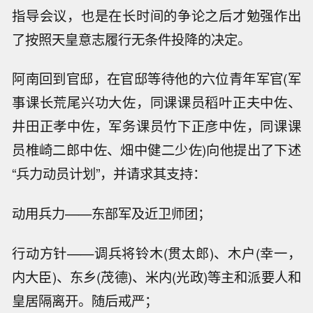
指导会议，也是在长时间的争论之后才勉强作出
了按照天皇意志履行无条件投降的决定。
阿南回到官邸，在官邸等待他的六位青年军官(军
事课长荒尾兴功大佐，同课课员稻叶正夫中佐、
井田正孝中佐，军务课员竹下正彦中佐，同课课
员椎崎二郎中佐、畑中健二少佐)向他提出了下述
“兵力动员计划”，并请求其支持：
动用兵力——东部军及近卫师团；
行动方针——调兵将铃木(贯太郎)、木户(幸一，
内大臣)、东乡(茂德)、米内(光政)等主和派要人和
皇居隔离开。随后戒严；