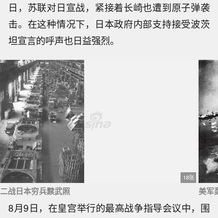
日，苏联对日宣战，紧接着长崎也遭到原子弹袭
击。在这种情况下，日本政府内部支持接受波茨
坦宣言的呼声也日益强烈。
18张
二战日本穷兵黩武照
美军
8月9日，在皇宫举行的最高战争指导会议中，围