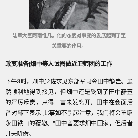
陆军大臣阿南惟几。他的态度对事变的发展起到了至
关重要的作用。
政变准备|畑中等人试图做近卫师团的工作
下午3时，畑中少佐求见东部军司令田中静壹。虽
然顺利地得到接见，但畑中还是受到了田中静壹
的严厉斥责，只得一言未发离开。田中在会面后
曾对部下表示“此事如不引起注意，我们将会重蹈
永田铁山的覆辙。”田中曾要求畑中回家，但后者
并未听命。