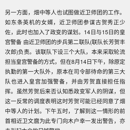
另一方面，畑中等人也试图做近卫师团的工作。
如东条英机的女婿，近卫师团参谋古贺秀正少
佐，此时也加入了政变的谋划。14日与15日的皇
宫警备 由近卫师团的步兵第二联队(联队长芳贺丰
次郎)负责。该联队下设三个大队，本来采取轮流
担当皇宫警备的方式，但在8月14日下午，除原定
执勤的第一大队外，原本在司令部待命的第三大
队也进入皇宫加强警备，并由芳贺直接担任指
挥。虽然芳贺后来否认知悉政变军人的阴谋，但
这一反常的调度表明这时芳贺可能已经同意了畑
中等人的计划。下午五时，了解到这一情形的前
首相近卫文麿为此专门向木户幸一发出警告，亦