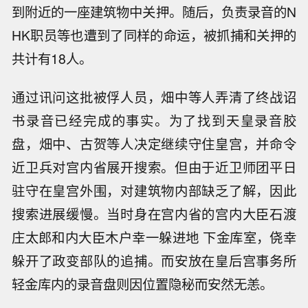
到附近的一座建筑物中关押。随后，负责录音的N
HK职员等也遭到了同样的命运，被抓捕和关押的
共计有18人。
通过讯问这批被俘人员，畑中等人弄清了终战诏
书录音已经完成的事实。为了找到天皇录音胶
盘，畑中、古贺等人决定继续守住皇宫，并命令
近卫兵对宫内省展开搜索。但由于近卫师团平日
驻守在皇宫外围，对建筑物内部缺乏了解，因此
搜索进展缓慢。当时身在宫内省的宫内大臣石渡
庄太郎和内大臣木户幸一躲进地 下金库室，侥幸
躲开了政变部队的追捕。而安放在皇后宫事务所
轻金库内的录音盘则因位置隐秘而安然无恙。