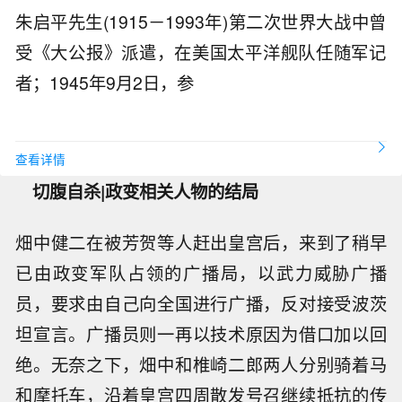
朱启平先生(1915－1993年)第二次世界大战中曾
受《大公报》派遣，在美国太平洋舰队任随军记
者；1945年9月2日，参
查看详情
切腹自杀|政变相关人物的结局
畑中健二在被芳贺等人赶出皇宫后，来到了稍早
已由政变军队占领的广播局，以武力威胁广播
员，要求由自己向全国进行广播，反对接受波茨
坦宣言。广播员则一再以技术原因为借口加以回
绝。无奈之下，畑中和椎崎二郎两人分别骑着马
和摩托车，沿着皇宫四周散发号召继续抵抗的传