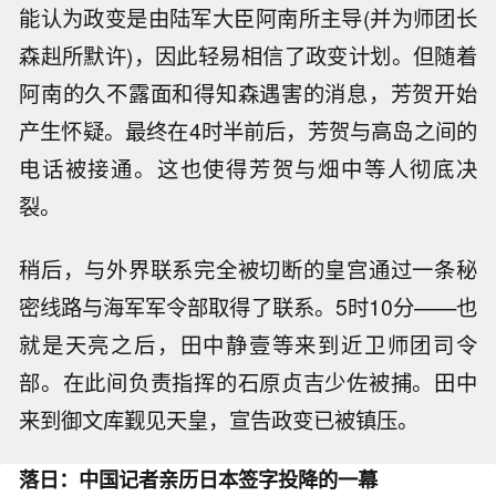
能认为政变是由陆军大臣阿南所主导(并为师团长
森赳所默许)，因此轻易相信了政变计划。但随着
阿南的久不露面和得知森遇害的消息，芳贺开始
产生怀疑。最终在4时半前后，芳贺与高岛之间的
电话被接通。这也使得芳贺与畑中等人彻底决
裂。
稍后，与外界联系完全被切断的皇宫通过一条秘
密线路与海军军令部取得了联系。5时10分——也
就是天亮之后，田中静壹等来到近卫师团司令
部。在此间负责指挥的石原贞吉少佐被捕。田中
来到御文库觐见天皇，宣告政变已被镇压。
落日：中国记者亲历日本签字投降的一幕