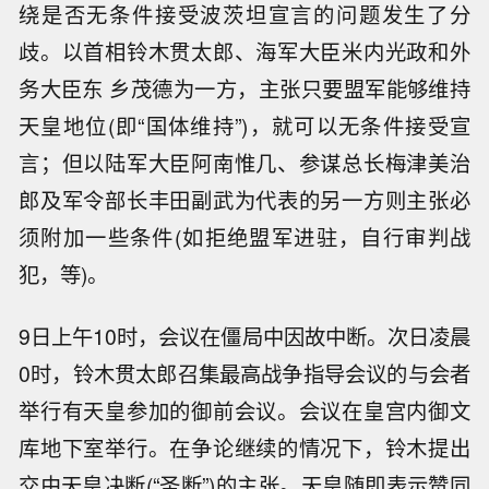
绕是否无条件接受波茨坦宣言的问题发生了分
歧。以首相铃木贯太郎、海军大臣米内光政和外
务大臣东 乡茂德为一方，主张只要盟军能够维持
天皇地位(即“国体维持”)，就可以无条件接受宣
言；但以陆军大臣阿南惟几、参谋总长梅津美治
郎及军令部长丰田副武为代表的另一方则主张必
须附加一些条件(如拒绝盟军进驻，自行审判战
犯，等)。
9日上午10时，会议在僵局中因故中断。次日凌晨
0时，铃木贯太郎召集最高战争指导会议的与会者
举行有天皇参加的御前会议。会议在皇宫内御文
库地下室举行。在争论继续的情况下，铃木提出
交由天皇决断(“圣断”)的主张。天皇随即表示赞同