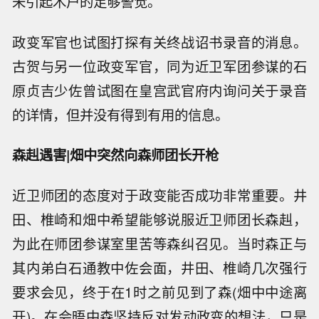
未引起木户的足够警觉。
政变军官也试图打探有关终战诏书录音的消息。
古贺与另一位政变军官，同为近卫军团参谋的石
原贞吉少佐曾试图在皇宫武官府内询问关于录音
的详情，但并没有得到有用的信息。
森赳遇害|畑中突然向森师团长开枪
近卫师团的态度对于政变能否成功非常重要。井
田、椎崎和畑中希望能够说服近卫师团长森赳，
为此在师团参谋室里苦等森纠召见。当时森正与
其内弟白石通教中佐会面，井田、椎崎几次强行
要求会见，终于在1时之前见到了森(畑中中途离
开)。在会晤中森坚持反对发动政变的想法，只是