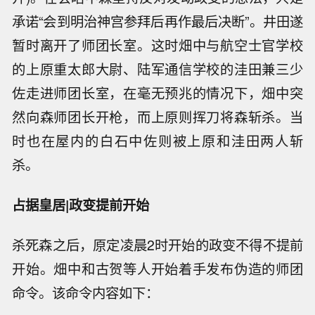
承诺“会到明治神宫参拜后再作最后决断”。井田遂
暂时离开了师团长室。这时畑中与航空士官学校
的上原重太郎大尉、陆军通信学校的洼田兼三少
佐走进师团长室，在毫无预兆的情况下，畑中突
然向森师团长开枪，而上原则挥刀将森斩杀。当
时也在屋内的白石中佐则被上原和洼田两人斩
杀。
占据皇居|政变提前开始
杀死森之后，原定凌晨2时开始的政变不得不提前
开始。畑中和古贺等人开始着手发布伪造的师团
命令。该命令内容如下：