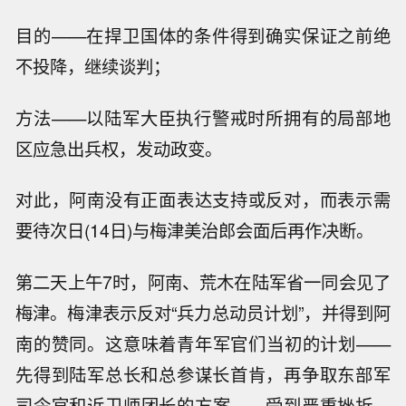
目的——在捍卫国体的条件得到确实保证之前绝
不投降，继续谈判；
方法——以陆军大臣执行警戒时所拥有的局部地
区应急出兵权，发动政变。
对此，阿南没有正面表达支持或反对，而表示需
要待次日(14日)与梅津美治郎会面后再作决断。
第二天上午7时，阿南、荒木在陆军省一同会见了
梅津。梅津表示反对“兵力总动员计划”，并得到阿
南的赞同。这意味着青年军官们当初的计划——
先得到陆军总长和总参谋长首肯，再争取东部军
司令官和近卫师团长的方案——受到严重挫折。