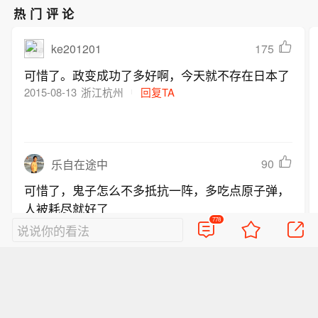
热门评论
ke201201
175
可惜了。政变成功了多好啊，今天就不存在日本了
2015-08-13
浙江杭州
回复TA
90
乐自在途中
可惜了，鬼子怎么不多抵抗一阵，多吃点原子弹，
人被耗尽就好了
778
2015-08-13
天津
回复TA
说说你的看法
好的评论会让人崇拜
查看778条评论