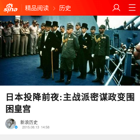
精品阅读
历史
日本投降前夜:主战派密谋政变围
困皇宫
新浪历史
2015.08.13
14:58