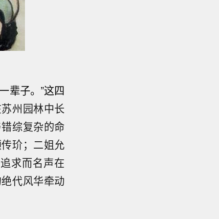
一辈子。”这四
在苏州园林中长
与错综复杂的命
顾传玠；二姐允
的追求而名声在
的绝代风华牵动