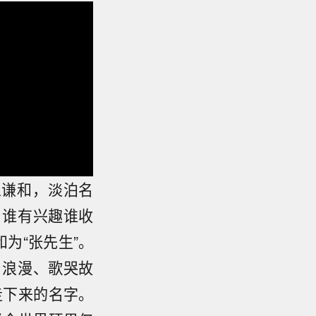
人谦和，淡泊名
。谁有兴趣谁收
为“张先生”。
、浪漫、歌哭故
走下来的名字。