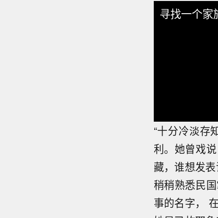
寻找一个家
“十分冷淡存
利。她曾戏说
藏，谁想发表
稍稍熟悉民国
事的名字， 