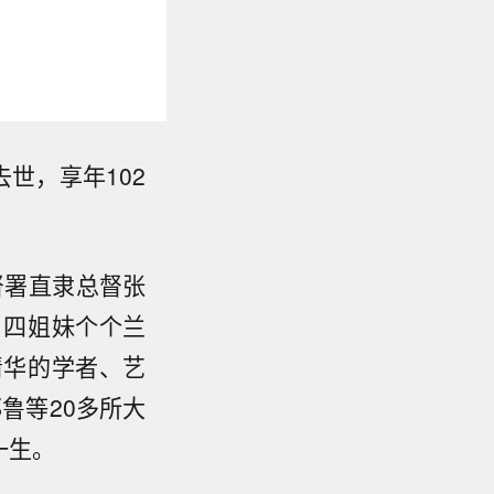
去世，享年102
督署直隶总督张
，四姐妹个个兰
清华的学者、艺
鲁等20多所大
一生。