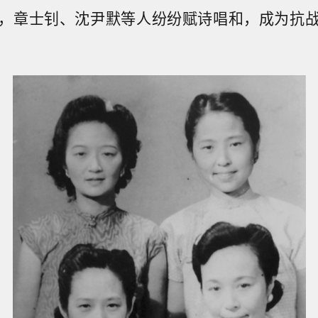
，章士钊、沈尹默等人纷纷赋诗唱和，成为抗