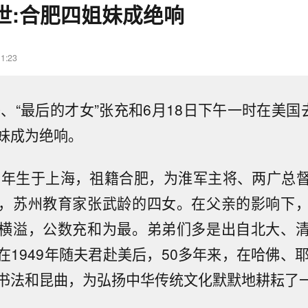
世:合肥四姐妹成绝响
11:23
秀、“最后的才女”张充和6月18日下午一时在美国
妹成为绝响。
14年生于上海，祖籍合肥，为淮军主将、两广总
，苏州教育家张武龄的四女。在父亲的影响下
横溢，公数充和为最。弟弟们多是出自北大、
在1949年随夫君赴美后，50多年来，在哈佛、耶
书法和昆曲，为弘扬中华传统文化默默地耕耘了