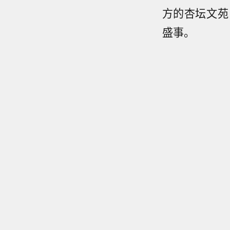
方的杏坛文苑
盛事。