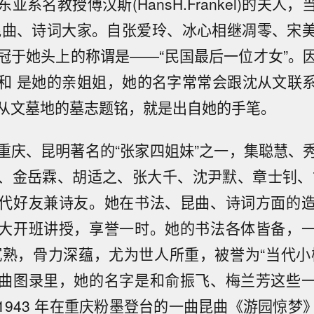
亚系名教授傅汉斯(HansH.Frankel)的夫人
昆曲、诗词大家。自张爱玲、冰心相继凋零、宋
冠于她头上的称谓是——“民国最后一位才女”。
和 是她的亲姐姐，她的名字常常会跟沈从文联
从文墓地的墓志题铭，就是出自她的手笔。
重庆、昆明著名的“张家四姐妹”之一，集聪慧、
、金岳霖、胡适之、张大千、沈尹默、章士钊、
代好友兼诗友。她在书法、昆曲、诗词方面的
大开班讲授，享誉一时。她的书法各体皆备，
沉熟，骨力深蕴，尤为世人所重，被誉为“当代小
曲图录里，她的名字是和俞振飞、梅兰芳这些
1943 年在重庆粉墨登台的一曲昆曲《游园惊梦