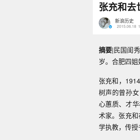
张充和去
新浪历史
2015.06.18
摘要
|民国闺
岁。合肥四姐
张充和，19
树声的曾孙女
心蕙质、才华
术家。张充和
学执教，传授