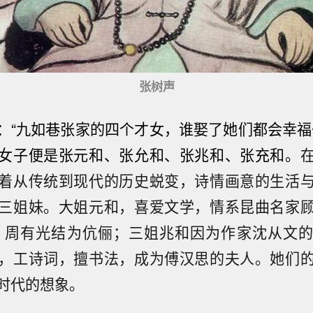
张树声
：“九如巷张家的四个才女，谁娶了她们都会幸福
女子便是张元和、张允和、张兆和、张充和。
着从传统到现代的历史蜕变，诗情画意的生活
三姐妹。大姐元和，喜爱文学，情系昆曲名家
 周有光结为伉俪；三姐兆和因为作家沈从文
，工诗词，擅书法，成为傅汉思的夫人。她们
时代的想象。