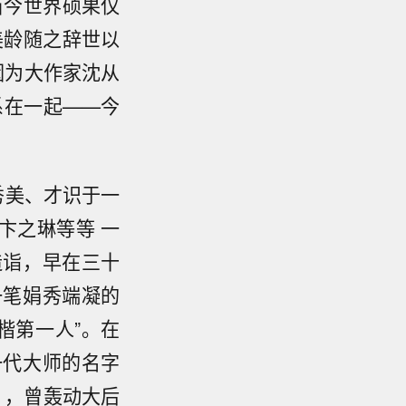
，当今世界硕果仅
美龄随之辞世以
因为大作家沈从
系在一起——今
秀美、才识于一
卞之琳等等 一
造诣，早在三十
一笔娟秀端凝的
楷第一人”。在
一代大师的名字
》，曾轰动大后