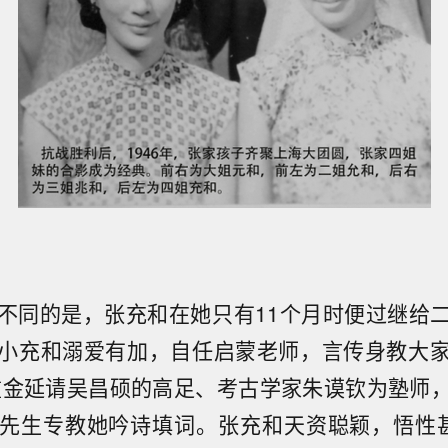
不同的是，张充和在她只有11个月时便过继给
小充和溺爱有加，自任启蒙老师，言传身教大
重金延请吴昌硕的高足、考古学家朱谟钦为塾师
先生专教她吟诗填词。张充和天资聪颖，悟性