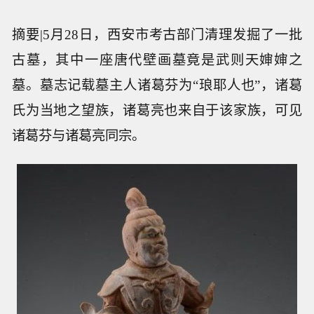
摘要|5月28日，西安市考古部门清理发掘了一批
古墓，其中一座唐代壁画墓竟是武则天婶婶之
墓。墓志记载墓主人诸葛芬为“琅耶人也”，诸葛
氏为当地之望族，诸葛亮也来自于该家族，可见
诸葛芬与诸葛亮同宗。