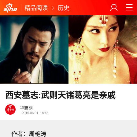
精品阅读
历史
西安墓志:武则天诸葛亮是亲戚
华商网
2015.06.01
18:13
作者：周艳涛