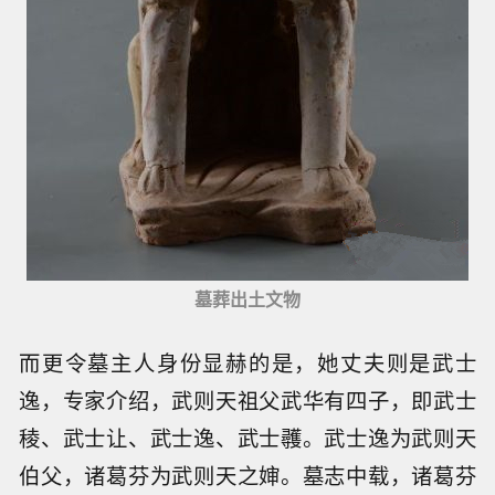
墓葬出土文物
而更令墓主人身份显赫的是，她丈夫则是武士
逸，专家介绍，武则天祖父武华有四子，即武士
稜、武士让、武士逸、武士彠。武士逸为武则天
伯父，诸葛芬为武则天之婶。墓志中载，诸葛芬