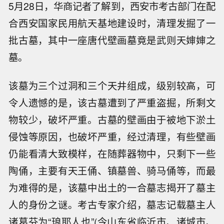
5月28日，华商记者了解到，西安市考古部门在配
合西安国家民用航天基地建设时，清理发掘了一
批古墓，其中一座唐代壁画墓竟是武则天婶婶之
墓。
该墓为三个过洞和三个天井组成，级别较高，可
令人遗憾的是，该古墓遭到了严重盗掘，所剩文
物较少，破坏严重。古墓的壁画由于被地下淤土
侵蚀等原因，也破坏严重，经过清理，有些壁画
仍能看清大致模样，在随葬器物中，只剩下一些
陶俑，主要有天王俑、镇墓兽、骑马俑等，而最
为难得的是，该墓中出土的一合墓志揭开了墓主
人的身份之谜。考古专家介绍，墓志记载墓主人
诸葛芬为“琅耶人也”(今山东省临沂市、诸城市、