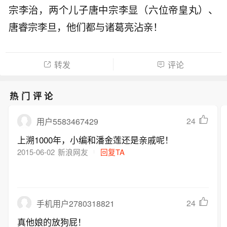
宗李治，两个儿子唐中宗李显（六位帝皇丸）、
唐睿宗李旦，他们都与诸葛亮沾亲！
转发
评论
热门评论
24
用户5583467429
上溯1000年，小编和潘金莲还是亲戚呢！
2015-06-02
新浪网友
回复TA
24
手机用户2780318821
真他娘的放狗屁！