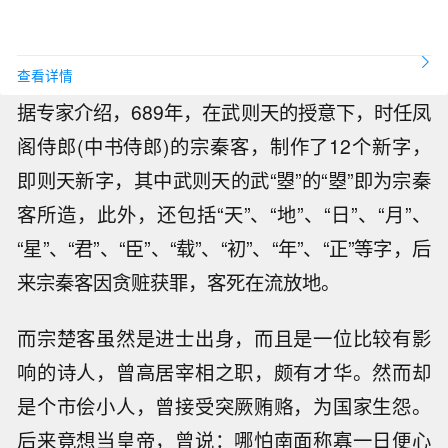
查看详情
据专家介绍，689年，在武则天的授意下，时任凤
阁侍郎(中书侍郎)的宗秦客，制作了12个新字，
即则天新字，其中武则天的武“曌”的“曌”即为宗秦
客所造，此外，还包括“天”、“地”、“日”、“月”、
“星”、“君”、“臣”、“载”、“初”、“年”、“正”等字，后
来宗秦客因贪赃获罪，客死在流放地。
而宗楚客虽然是进士出身，而且是一位比较有影
响的诗人，曾高居宰相之职，颇有才华。然而却
是个市侩小人，曾接受突厥贿赂，为国家生怨。
后来竟想当皇帝，曾说：哪怕南面称寡一日便心