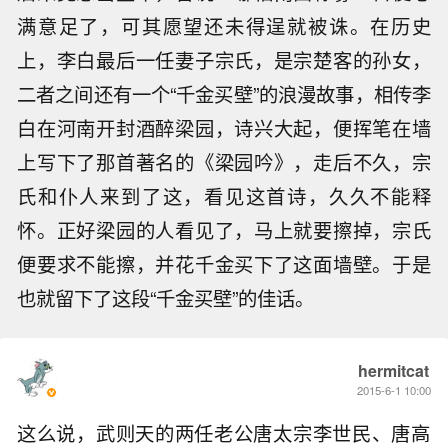
满意足了，可其愿望还未得逞就被诛。在历史
上，李白最后一任妻子宗氏，是宗楚客的孙女，
二者之间还有一个“千金买壁”的浪漫故事，相传李
白在河南开封酒醉梁园，诗兴大起，便挥笔在墙
上写下了那首著名的《梁园吟》，走后不久，宗
氏和仆人来到了这，看见这首诗，久久不能释
怀。正好梁园的人看见了，马上就要擦掉，宗氏
便要求不能擦，并花千金买下了这面墙壁。于是
也就留下了这段“千金买壁”的佳话。
hermitcat
2015-6-1 10:00
这么说，武则天的两任老公唐太宗李世民、唐高