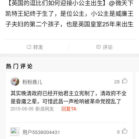
【英国的逗比们如何迎接小公主出生】@微天下
凯特王妃终于生了，是位公主，小公主是威廉王
子夫妇的第二个孩子，也是英国皇室25年来出生
的第一位公主。对于小公主的降生，兴(fei)高(cha
ng)采(dou)烈(bi)的英国各路媒体、皇室粉丝以及
转发
评论
“赌徒”们都放出了大招，展示“逗比”技能……http://
t.cn/RA3phBJ ​
热门评论
28
粉粉鹿儿
其实晚清政府已经开始君主立宪制了，清政府不全
是昏庸之辈，可惜武昌一声枪响被革命党搅乱了
2015-05-05
新浪网友
回复TA
9
用户5536004431