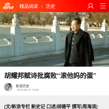
精品阅读
历史
胡耀邦赋诗批腐败“滚他妈的蛋”
新浪历史
2015.04.19
15:00
(文/新浪专栏 新史记 口述|胡德平 撰写|周海滨)