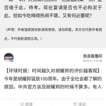
否缘于此，待考。现在宴请是否也不必拘泥于
此，但如今吃喝得热闹不堪，又有何必要呢？
（声明：作者独家授权新浪网使用，请勿转载。本文仅代表作者观
点，不代表新浪网立场。）
热浪直播间
2015-4-17 07:48
【环球时报：时间越久对胡耀邦的评价越客观】
今年是胡耀邦诞辰100周年。由于全社会都了解的
原因，中共官方谈及胡耀邦的时候不算多。有人
以纪念胡耀邦的名义，歪曲他当年的言行，以表
达对现实政策不满。这是对耀邦同志最大的不
转发
评论