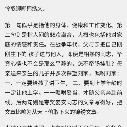
怜取卿卿锦绣文。
第一句似乎是指他的身体、健康和工作变化。第
二句则是指人间的悲欢离合，大概也包括他对家
庭的情感和责任。在战争年代，父母亲把自己刚
刚生下的 孩子送与他人，即便是相熟的同志，毕
竟心情也不会是那么平静的，怎不牵肠挂肚？母
亲送来亲生的儿子并多次探望刘家，嘱咐刘家：
一、一定要给孩子讲卫生， 二、要到上学年龄时
一定让他上学。一一嘱咐妥当，才随父亲奔赴前
线。后两句则是夸奖姜安同志的文章写得好，把
文章比喻为从天上偷取下来的锦绣文章。