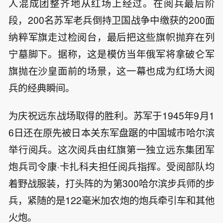
人混成团整齐地从红场上经过。在阅兵最后阶
段，200名苏军老兵倒持卫国战争中缴获的200面
纳粹军旗走过检阅台，最后把这些旗帜抛弃在列
宁墓脚下。据称，这是模仿当年俄军将拿破仑军
旗抛在沙皇面前的场景，这一幕也成为红场大阅
兵的经典瞬间。
为庆祝远东战场取得的胜利。苏军于1945年9月1
6日还在原先被日本关东军盘踞的中国城市哈尔滨
举行阅兵。这次阅兵由红旗第一独立远东集团军
炮兵司令康·卡扎科夫担任阅兵指挥。受阅部队均
着野战服装，打头阵的为第300哈尔滨步兵师的步
兵，紧随的是122毫米加农炮的炮兵牵引车和其他
火炮。