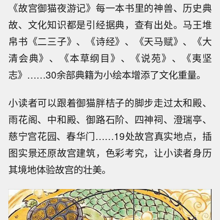
《故宫御猫夜游记》每一本书里的神兽、历史典
故、文化知识都是引经据典，查有出处。马王堆
帛书《二三子》、《诗经》、《天马赋》、《大
清会典》、《本草纲目》、《说苑》、《夷坚
志》……30余部典籍为小绘本增添了文化重量。
小读者可以跟着御猫胖桔子的脚步走过太和殿、
雨花阁、中和殿、御路石阶、四神祠、澄瑞亭、
慈宁宫花园、春华门……19处故宫真实地点，插
图实景还原故宫建筑，色彩考究，让小读者身历
其境地体验故宫的壮美。