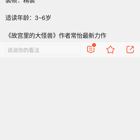
适读年龄：3~6岁
《故宫里的大怪兽》作者常怡最新力作
0
说说你的看法
上市两个月荣获“新光奖”中国西安第八届国际原创
动漫大赛-最佳漫画奖、《中国新闻出版广电报·读
周刊》好书品读童书榜推荐好书、《出版商务周
报》特别推荐少儿类好书
视频
直播
美图
博客
看点
政务
搞笑
八卦
情感
旅游
佛学
众测