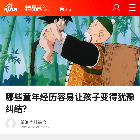
精品阅读
育儿
哪些童年经历容易让孩子变得犹豫
纠结？
新浪育儿综合
2019.09.23
17:17