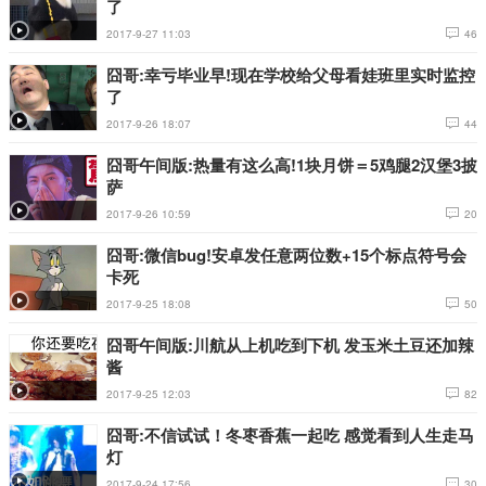
了
2017-9-27 11:03
46
囧哥:幸亏毕业早!现在学校给父母看娃班里实时监控
了
2017-9-26 18:07
44
囧哥午间版:热量有这么高!1块月饼＝5鸡腿2汉堡3披
萨
2017-9-26 10:59
20
囧哥:微信bug!安卓发任意两位数+15个标点符号会
卡死
2017-9-25 18:08
50
囧哥午间版:川航从上机吃到下机 发玉米土豆还加辣
酱
2017-9-25 12:03
82
囧哥:不信试试！冬枣香蕉一起吃 感觉看到人生走马
灯
2017-9-24 17:56
30