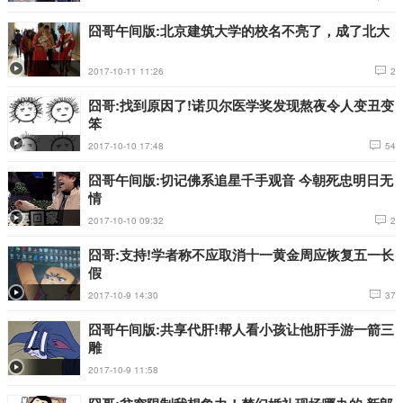
囧哥午间版:北京建筑大学的校名不亮了，成了北大
2017-10-11 11:26
2
囧哥:找到原因了!诺贝尔医学奖发现熬夜令人变丑变
笨
2017-10-10 17:48
54
囧哥午间版:切记佛系追星千手观音 今朝死忠明日无
情
2017-10-10 09:32
2
囧哥:支持!学者称不应取消十一黄金周应恢复五一长
假
2017-10-9 14:30
37
囧哥午间版:共享代肝!帮人看小孩让他肝手游一箭三
雕
2017-10-9 11:58