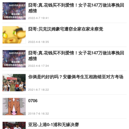
囧哥:真.花钱买不到爱情！女子花147万做法事挽回
感情
2022-4-7 19:41
囧哥:贝克汉姆豪宅遭窃全家在家未察觉
2022-4-6 18:35
囧哥:真.花钱买不到爱情！女子花147万做法事挽回
感情
2022-4-6 17:34
你俩是约好的吗？安徽俩考生互相跑错至对方考场
2021-6-7 18:22
0706
2018-7-6 16:32
亚冠-上港0-1浦和无缘决赛