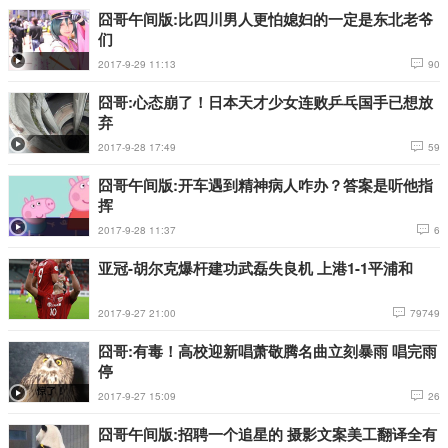
囧哥午间版:比四川男人更怕媳妇的一定是东北老爷
们
2017-9-29 11:13
90
囧哥:心态崩了！日本天才少女连败乒乓国手已想放
弃
2017-9-28 17:49
59
囧哥午间版:开车遇到精神病人咋办？答案是听他指
挥
2017-9-28 11:37
6
亚冠-胡尔克爆杆建功武磊失良机 上港1-1平浦和
2017-9-27 21:00
79749
囧哥:有毒！高校迎新唱萧敬腾名曲立刻暴雨 唱完雨
停
2017-9-27 15:09
26
囧哥午间版:招聘一个追星的 摄影文案美工翻译全有