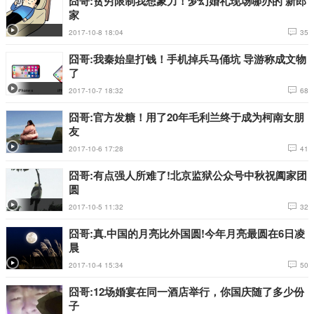
囧哥:贫穷限制我想象力！梦幻婚礼现场哪办的 新郎
家
2017-10-8 18:04
35
囧哥:我秦始皇打钱！手机掉兵马俑坑 导游称成文物
了
2017-10-7 18:32
68
囧哥:官方发糖！用了20年毛利兰终于成为柯南女朋
友
2017-10-6 17:28
41
囧哥:有点强人所难了!北京监狱公众号中秋祝阖家团
圆
2017-10-5 11:32
32
囧哥:真.中国的月亮比外国圆!今年月亮最圆在6日凌
晨
2017-10-4 15:34
50
囧哥:12场婚宴在同一酒店举行，你国庆随了多少份
子