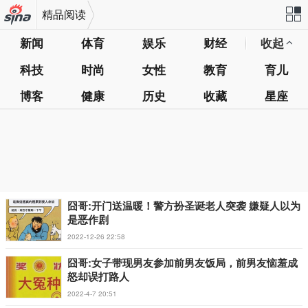
精品阅读
新闻
体育
娱乐
财经
收起
机新浪
站导
科技
时尚
女性
教育
育儿
网
航
博客
健康
历史
收藏
星座
囧哥:开门送温暖！警方扮圣诞老人突袭 嫌疑人以为
是恶作剧
2022-12-26 22:58
囧哥:女子带现男友参加前男友饭局，前男友恼羞成
怒却误打路人
2022-4-7 20:51