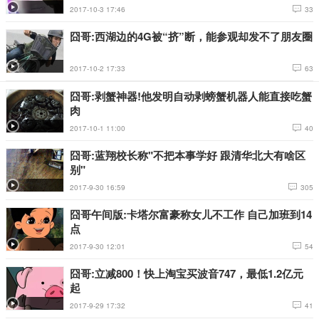
2017-10-3 17:46
33
囧哥:西湖边的4G被“挤”断，能参观却发不了朋友圈
2017-10-2 17:33
63
囧哥:剥蟹神器!他发明自动剥螃蟹机器人能直接吃蟹
肉
2017-10-1 11:00
40
囧哥:蓝翔校长称"不把本事学好 跟清华北大有啥区
别"
2017-9-30 16:59
305
囧哥午间版:卡塔尔富豪称女儿不工作 自己加班到14
点
2017-9-30 12:01
54
囧哥:立减800！快上淘宝买波音747，最低1.2亿元
起
2017-9-29 17:32
41