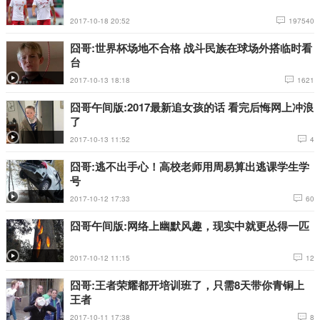
2017-10-18 20:52
197540
囧哥:世界杯场地不合格 战斗民族在球场外搭临时看
台
2017-10-13 18:18
1621
囧哥午间版:2017最新追女孩的话 看完后悔网上冲浪
了
2017-10-13 11:52
4
囧哥:逃不出手心！高校老师用周易算出逃课学生学
号
2017-10-12 17:33
60
囧哥午间版:网络上幽默风趣，现实中就更怂得一匹
2017-10-12 11:15
12
囧哥:王者荣耀都开培训班了，只需8天带你青铜上
王者
2017-10-11 17:38
8