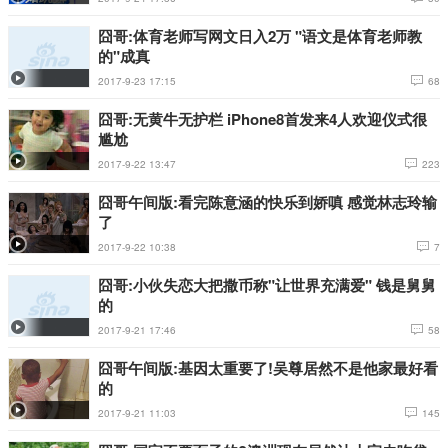
囧哥:体育老师写网文日入2万 "语文是体育老师教
的"成真
2017-9-23 17:15
68
囧哥:无黄牛无护栏 iPhone8首发来4人欢迎仪式很
尴尬
2017-9-22 13:47
223
囧哥午间版:看完陈意涵的快乐到娇嗔 感觉林志玲输
了
2017-9-22 10:38
7
囧哥:小伙失恋大把撒币称"让世界充满爱" 钱是舅舅
的
2017-9-21 17:46
58
囧哥午间版:基因太重要了!吴尊居然不是他家最好看
的
2017-9-21 11:03
145