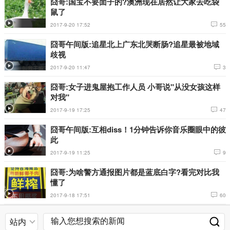
囧哥:国宝不要面子的?澳洲现在居然让大家去吃袋
鼠了
2017-9-20 17:52
55
囧哥午间版:追星北上广东北哭断肠?追星最被地域
歧视
2017-9-20 11:47
3
囧哥:女子进鬼屋抱工作人员 小哥说"从没女孩这样
对我"
2017-9-19 17:25
47
囧哥午间版:互相diss！1分钟告诉你音乐圈眼中的彼
此
2017-9-19 11:25
9
囧哥:为啥警方通报图片都是蓝底白字?看完对比我
懂了
2017-9-18 17:51
60
站内