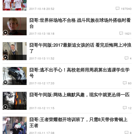
2017-10-18 20:52
197540
囧哥:世界杯场地不合格 战斗民族在球场外搭临时看
台
2017-10-13 18:18
1621
囧哥午间版:2017最新追女孩的话 看完后悔网上冲浪
了
2017-10-13 11:52
4
囧哥:逃不出手心！高校老师用周易算出逃课学生学
号
2017-10-12 17:33
60
囧哥午间版:网络上幽默风趣，现实中就更怂得一匹
2017-10-12 11:15
12
囧哥:王者荣耀都开培训班了，只需8天带你青铜上
王者
2017-10-11 17:38
8