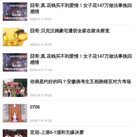
囧哥:真.花钱买不到爱情！女子花147万做法事挽回
感情
2022-4-7 19:41
囧哥:贝克汉姆豪宅遭窃全家在家未察觉
2022-4-6 18:35
囧哥:真.花钱买不到爱情！女子花147万做法事挽回
感情
2022-4-6 17:34
你俩是约好的吗？安徽俩考生互相跑错至对方考场
2021-6-7 18:22
0706
2018-7-6 16:32
亚冠-上港0-1浦和无缘决赛