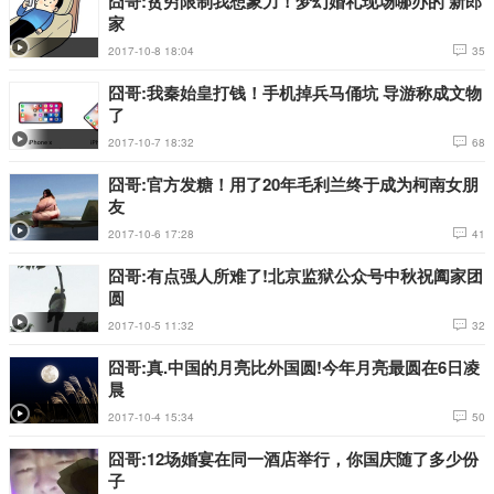
囧哥:贫穷限制我想象力！梦幻婚礼现场哪办的 新郎
家
2017-10-8 18:04
35
囧哥:我秦始皇打钱！手机掉兵马俑坑 导游称成文物
了
2017-10-7 18:32
68
囧哥:官方发糖！用了20年毛利兰终于成为柯南女朋
友
2017-10-6 17:28
41
囧哥:有点强人所难了!北京监狱公众号中秋祝阖家团
圆
2017-10-5 11:32
32
囧哥:真.中国的月亮比外国圆!今年月亮最圆在6日凌
晨
2017-10-4 15:34
50
囧哥:12场婚宴在同一酒店举行，你国庆随了多少份
子