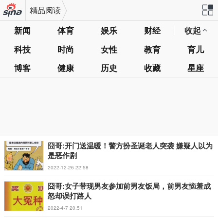
精品阅读
新闻
体育
娱乐
财经
收起
机新浪
站导
科技
时尚
女性
教育
育儿
网
航
博客
健康
历史
收藏
星座
囧哥:开门送温暖！警方扮圣诞老人突袭 嫌疑人以为
是恶作剧
2022-12-26 22:58
囧哥:女子带现男友参加前男友饭局，前男友恼羞成
怒却误打路人
2022-4-7 20:51