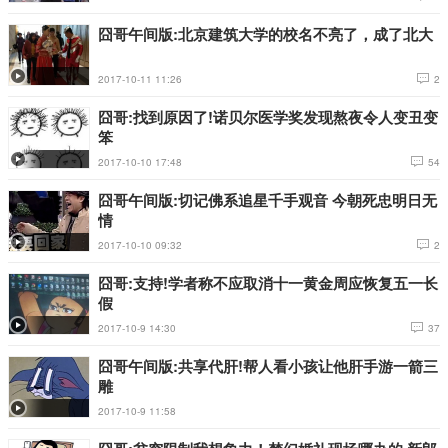
囧哥午间版:北京建筑大学的校名不亮了，成了北大
2017-10-11 11:26
2
囧哥:找到原因了!诺贝尔医学奖发现熬夜令人变丑变
笨
2017-10-10 17:48
54
囧哥午间版:切记佛系追星千手观音 今朝死忠明日无
情
2017-10-10 09:32
2
囧哥:支持!学者称不应取消十一黄金周应恢复五一长
假
2017-10-9 14:30
37
囧哥午间版:共享代肝!帮人看小孩让他肝手游一箭三
雕
2017-10-9 11:58